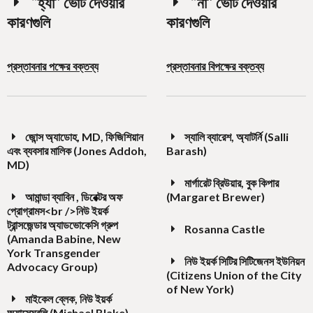
“হ্যাঁ” ভোট দেওয়ার
“না” ভোট দেওয়ার
কারণগুলি
কারণগুলি
প্রস্তাবনার পক্ষের বক্তব্য
প্রস্তাবনার বিপক্ষের বক্তব্য
জোন্স অ্যাডোহ, MD, ফিজিশিয়ান
স্যালি ব্যারেশ, অ্যাটর্নি (Salli
এবং ব্যবসার মালিক (Jones Addoh,
Barash)
MD)
মার্গারেট ব্রিউয়ার, বুক কিপার
আমান্ডা ব্যাবিন , ডিরেক্টর অফ
(Margaret Brewer)
প্রোগ্রামস<br />নিউ ইয়র্ক
ট্রান্সজেন্ডার অ্যাডভোকেসি গ্রুপ
Rosanna Castle
(Amanda Babine, New
York Transgender
নিউ ইয়র্ক সিটির সিটিজেনস ইউনিয়ন
Advocacy Group)
(Citizens Union of the City
of New York)
মাইকেল ব্লেক, নিউ ইয়র্ক
অ্যাসেম্বলি (Michael Blake)