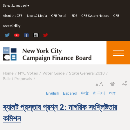
Jump to navigation
Select Language
▼
About the CFB
News & Media
CFB Portal
IEDS
CFB System Notices
CFB
Accessibility
Home
NYC Votes
Voter Guide
State General 2018
Y
Ballot Proposals
o
u
English
Español
中文
한국어
বাংলা
a
ব্যালট প্রস্তাব প্রশ্ন 2: নাগরিক সংশ্লিষ্টতার
r
কমিশন
e