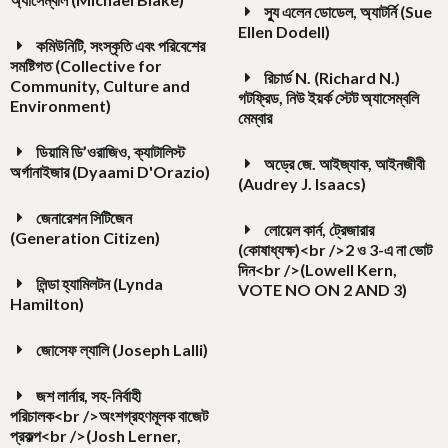
স্যু এলেন ডোডেল, অ্যাটর্নি (Sue
Ellen Dodell)
কমিউনিটি, সংস্কৃতি এবং পরিবেশের
সমষ্টিগত (Collective for
রিচার্ড N. (Richard N.)
Community, Culture and
গটফ্রিড, নিউ ইয়র্ক স্টেট অ্যাসেম্বলি
Environment)
মেম্বার
ডিয়ামি ডি’ওরাজিও, ক্যাটালিস্ট
অড্রে জে. আইজ্যাক, আইনজীবী
অর্গানাইজার (Dyaami D'Orazio)
(Audrey J. Isaacs)
জেনারেশন সিটিজেন
লোয়েল কার্ন, ট্রেজারার
(Generation Citizen)
(কোষাধ্যক্ষ)<br />2 ও 3-এ না ভোট
দিন<br />(Lowell Kern,
লিন্ডা হ্যামিলটন (Lynda
VOTE NO ON 2 AND 3)
Hamilton)
জোসেফ ল্যালি (Joseph Lalli)
জশ লার্নার, সহ-নির্বাহী
পরিচালক<br />অংশগ্রহণমূলক বাজেট
প্রকল্প<br />(Josh Lerner,