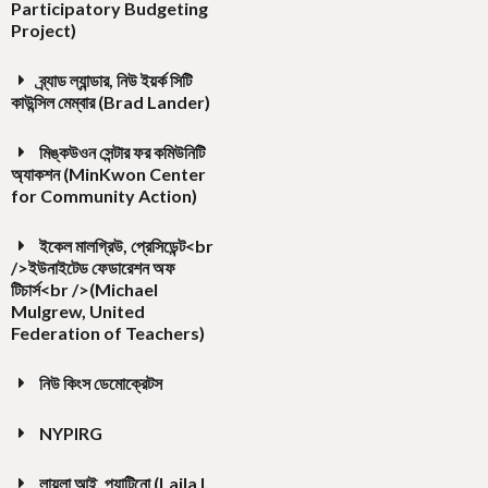
Participatory Budgeting
Project)
ব্র্যাড ল্যান্ডার, নিউ ইয়র্ক সিটি
কাউন্সিল মেম্বার (Brad Lander)
মিঙ্কউওন সেন্টার ফর কমিউনিটি
অ্যাকশন (MinKwon Center
for Community Action)
ইকেল মালগ্রিউ, প্রেসিডেন্ট<br
/>ইউনাইটেড ফেডারেশন অফ
টিচার্স<br />(Michael
Mulgrew, United
Federation of Teachers)
নিউ কিংস ডেমোক্রেটস
NYPIRG
লায়লা আই. প্যাটিনো (Laila I.