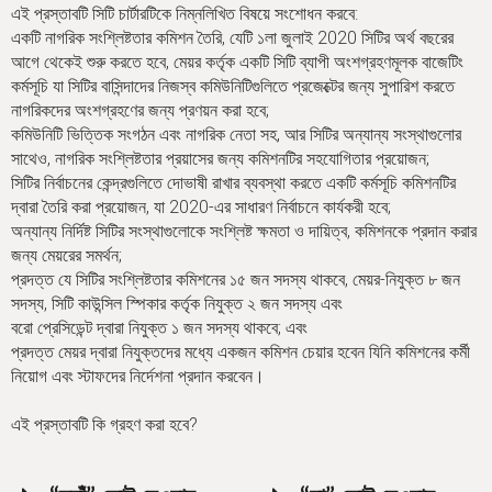
h
এই প্রস্তাবটি সিটি চার্টারটিকে নিম্নলিখিত বিষয়ে সংশোধন করবে:
একটি নাগরিক সংশ্লিষ্টতার কমিশন তৈরি, যেটি ১লা জুলাই 2020 সিটির অর্থ বছরের
e
আগে থেকেই শুরু করতে হবে, মেয়র কর্তৃক একটি সিটি ব্যাপী অংশগ্রহণমূলক বাজেটিং
r
কর্মসূচি যা সিটির বাসিন্দাদের নিজস্ব কমিউনিটিগুলিতে প্রজেক্টের জন্য সুপারিশ করতে
নাগরিকদের অংশগ্রহণের জন্য প্রণয়ন করা হবে;
e
কমিউনিটি ভিত্তিক সংগঠন এবং নাগরিক নেতা সহ, আর সিটির অন্যান্য সংস্থাগুলোর
সাথেও, নাগরিক সংশ্লিষ্টতার প্রয়াসের জন্য কমিশনটির সহযোগিতার প্রয়োজন;
সিটির নির্বাচনের কেন্দ্রগুলিতে দোভাষী রাখার ব্যবস্থা করতে একটি কর্মসূচি কমিশনটির
দ্বারা তৈরি করা প্রয়োজন, যা 2020-এর সাধারণ নির্বাচনে কার্যকরী হবে;
অন্যান্য নির্দিষ্ট সিটির সংস্থাগুলোকে সংশ্লিষ্ট ক্ষমতা ও দায়িত্ব, কমিশনকে প্রদান করার
জন্য মেয়রের সমর্থন;
প্রদত্ত যে সিটির সংশ্লিষ্টতার কমিশনের ১৫ জন সদস্য থাকবে, মেয়র-নিযুক্ত ৮ জন
সদস্য, সিটি কাউন্সিল স্পিকার কর্তৃক নিযুক্ত ২ জন সদস্য এবং
বরো প্রেসিডেন্ট দ্বারা নিযুক্ত ১ জন সদস্য থাকবে; এবং
প্রদত্ত মেয়র দ্বারা নিযুক্তদের মধ্যে একজন কমিশন চেয়ার হবেন যিনি কমিশনের কর্মী
নিয়োগ এবং স্টাফদের নির্দেশনা প্রদান করবেন।
এই প্রস্তাবটি কি গ্রহণ করা হবে?