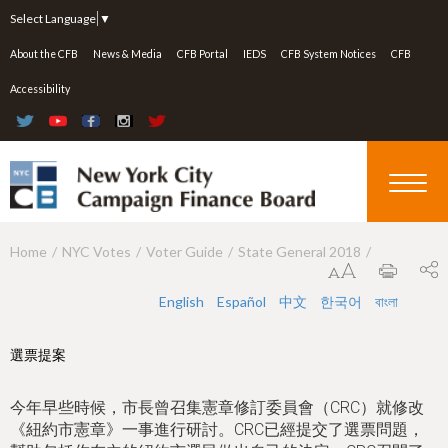
Jump to navigation
Select Language
▼
About the CFB
News & Media
CFB Portal
IEDS
CFB System Notices
CFB
Accessibility
Home
NYC Votes
Voter Guide
State General 2018
Y
o
English
Español
中文
한국어
বাংলা
u
a
選票提案
r
今年早些時候，市長曾召集憲章修訂委員會（CRC）就修改
e
《紐約市憲章》一事進行研討。CRC已經提交了選票問題，