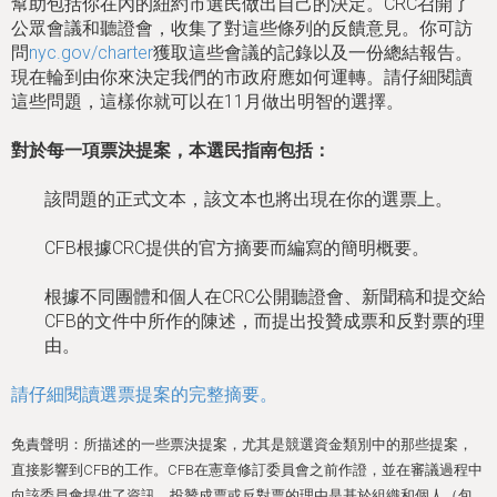
h
幫助包括你在內的紐約市選民做出自己的決定。CRC召開了
公眾會議和聽證會，收集了對這些條列的反饋意見。你可訪
e
問
nyc.gov/charter
獲取這些會議的記錄以及一份總結報告。
r
現在輪到由你來決定我們的市政府應如何運轉。請仔細閱讀
這些問題，這樣你就可以在11月做出明智的選擇。
e
對於每一項票決提案，本選民指南包括：
該問題的正式文本，該文本也將出現在你的選票上。
CFB根據CRC提供的官方摘要而編寫的簡明概要。
根據不同團體和個人在CRC公開聽證會、新聞稿和提交給
CFB的文件中所作的陳述，而提出投贊成票和反對票的理
由。
請仔細閱讀選票提案的完整摘要。
免責聲明：所描述的一些票決提案，尤其是競選資金類別中的那些提案，
直接影響到CFB的工作。CFB在憲章修訂委員會之前作證，並在審議過程中
向該委員會提供了資訊。投贊成票或反對票的理由是基於組織和個人（包