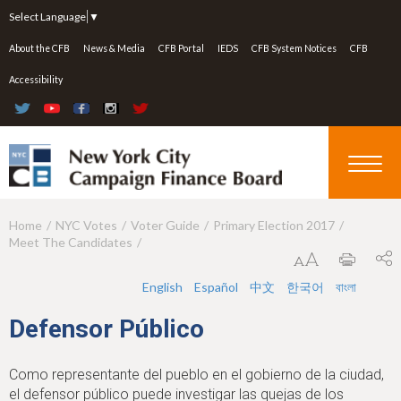
Jump to navigation
Select Language
▼
About the CFB
News & Media
CFB Portal
IEDS
CFB System Notices
CFB
Accessibility
Home
NYC Votes
Voter Guide
Primary Election 2017
Y
Meet The Candidates
o
u
English
Español
中文
한국어
বাংলা
a
Defensor Público
r
e
Como representante del pueblo en el gobierno de la ciudad,
el defensor público puede investigar las quejas de los