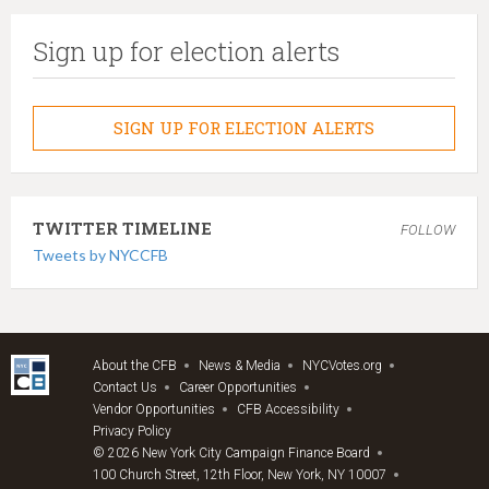
Sign up for election alerts
SIGN UP FOR ELECTION ALERTS
TWITTER TIMELINE
FOLLOW
Tweets by NYCCFB
About the CFB
News & Media
NYCVotes.org
Contact Us
Career Opportunities
Vendor Opportunities
CFB Accessibility
Privacy Policy
© 2026 New York City Campaign Finance Board
100 Church Street, 12th Floor, New York, NY 10007