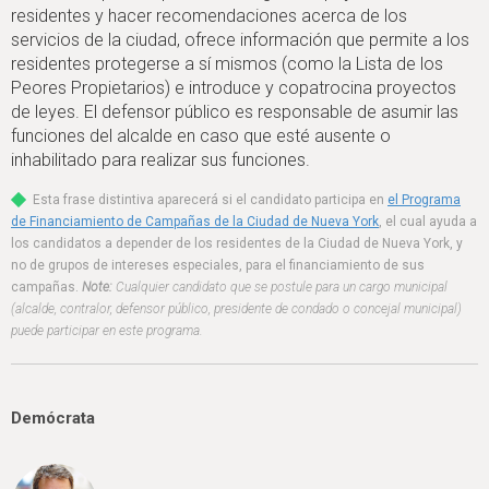
h
residentes y hacer recomendaciones acerca de los
e
servicios de la ciudad, ofrece información que permite a los
residentes protegerse a sí mismos (como la Lista de los
r
Peores Propietarios) e introduce y copatrocina proyectos
e
de leyes. El defensor público es responsable de asumir las
funciones del alcalde en caso que esté ausente o
inhabilitado para realizar sus funciones.
Esta frase distintiva aparecerá si el candidato participa en
el Programa
de Financiamiento de Campañas de la Ciudad de Nueva York
, el cual ayuda a
los candidatos a depender de los residentes de la Ciudad de Nueva York, y
no de grupos de intereses especiales, para el financiamiento de sus
campañas.
Note:
Cualquier candidato que se postule para un cargo municipal
(alcalde, contralor, defensor público, presidente de condado o concejal municipal)
puede participar en este programa.
Demócrata