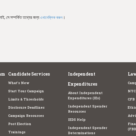
নাই, সে সম্পর্কিত তথ্যের জন্য
।
এখানেক্লিক করুন
am
Candidate Services
Independent
Law
What's New
Camp
Expenditures
Start Your Campaign
NYC 
About Independent
Expenditures (IEs)
Limits & Thresholds
CFB 
Independent Spender
Disclosure Deadlines
Ethi
Resources
Campaign Resources
Advi
IEDS Help
Post Election
Fina
Independent Spender
(FBD
Trainings
Determinations