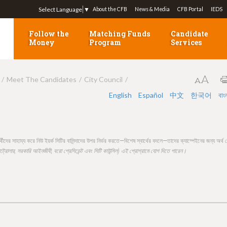
Jump to navigation
Select Language
▼
About the CFB
News & Media
CFB Portal
IEDS
Follow the
Matching Funds
Candidate
Money
Program
Services
Meet The Candidates
City Council
English
Español
中文
한국어
বাং
রার্থীদের সাহায্য করে নিউ ইয়র্ক সিটির বাসিন্দাদের উপর নির্ভর করতে—বিশেষ স্বার্থের বদলে—তাদের ক্যাম্পেইনের জন্য অর্থ
্পট্রোলার, সরকারি আইনজীবী, বরো প্রেসিডেন্ট এবং সিটি কাউন্সিল) এই প্রোগ্রামে যোগ দিতে পারেন।