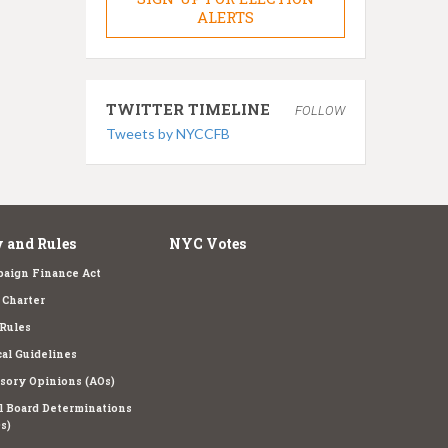
ALERTS
TWITTER TIMELINE
FOLLOW
Tweets by NYCCFB
 and Rules
NYC Votes
aign Finance Act
Charter
Rules
cal Guidelines
sory Opinions (AOs)
l Board Determinations
s)