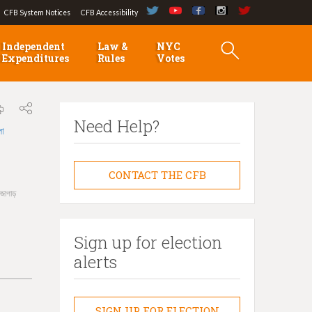
CFB System Notices
CFB Accessibility
Independent
Law &
NYC
Expenditures
Rules
Votes
Need Help?
লা
CONTACT THE CFB
 জোগাড়
Sign up for election
alerts
SIGN UP FOR ELECTION