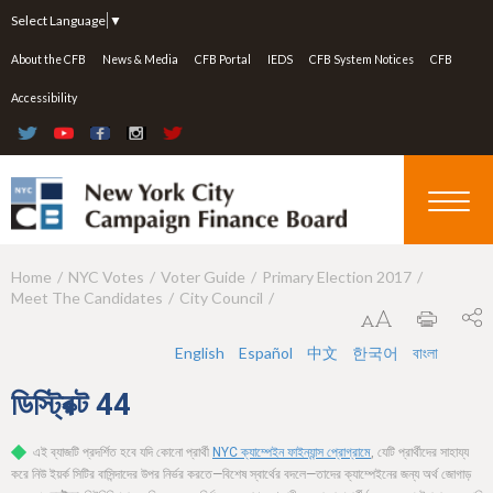
Jump to navigation
Select Language
▼
About the CFB
News & Media
CFB Portal
IEDS
CFB System Notices
CFB
Accessibility
Home
NYC Votes
Voter Guide
Primary Election 2017
Y
Meet The Candidates
City Council
o
u
English
Español
中文
한국어
বাংলা
a
ডিস্ট্রিক্ট
44
r
এই ব্যাজটি প্রদর্শিত হবে যদি কোনো প্রার্থী
NYC ক্যাম্পেইন ফাইন্যান্স প্রোগ্রামে
, যেটি প্রার্থীদের সাহায্য
e
করে নিউ ইয়র্ক সিটির বাসিন্দাদের উপর নির্ভর করতে—বিশেষ স্বার্থের বদলে—তাদের ক্যাম্পেইনের জন্য অর্থ জোগাড়