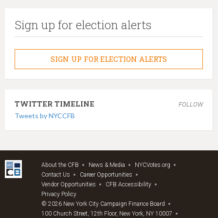
Sign up for election alerts
SIGN UP FOR ELECTION ALERTS
TWITTER TIMELINE
FOLLOW
Tweets by NYCCFB
About the CFB
News & Media
NYCVotes.org
Contact Us
Career Opportunities
Vendor Opportunities
CFB Accessibility
Privacy Policy
© 2026 New York City Campaign Finance Board
100 Church Street, 12th Floor, New York, NY 10007