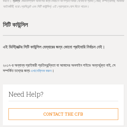
h
করতে।
দ্রষ্টব্য:
মিউনিসিপ্যাল অফিসের জন্য নির্বাচনে অংশগ্রহণকারী যেকোনো প্রার্থী (মেয়র, কম্পট্রোলার, সরকারি
আইনজীবী, বরো প্রেসিডেন্ট এবং সিটি কাউন্সিল) এই প্রোগ্রামে যোগ দিতে পারেন।
e
r
সিটি কাউন্সিল
e
এই ডিস্ট্রিক্টের সিটি কাউন্সিল মেম্বারের জন্য কোনো প্রাইমারি নির্বাচন নেই।
২০১৭-র অন্যান্য প্রাইমারী প্রতিদ্বন্দ্বিতা যা আমাদের অনলাইন গাইডে অন্তর্ভুক্ত নাই, সে
সম্পর্কিত তথ্যের জন্য
।
এখানেক্লিক করুন
Need Help?
CONTACT THE CFB