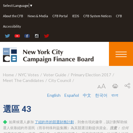
Jump to navigation
Select Language
▼
About the CFB
News & Media
CFB Portal
IEDS
CFB System Notices
CFB
Accessibility
Home
NYC Votes
Voter Guide
Primary Election 2017
Y
Meet The Candidates
City Council
o
u
English
Español
中文
한국어
বাংলা
a
選區
43
r
如果候選人參加
了紐約市的競選財務計劃
，則會出現此徽章，該計劃幫助候
e
選人依靠紐約市居民（而非特殊利益集團）為其競選活動提供資金。
注意：
任何