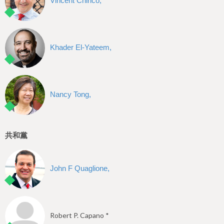
Vincent Chirico,
Khader El-Yateem,
Nancy Tong,
共和黨
John F Quaglione,
Robert P. Capano *