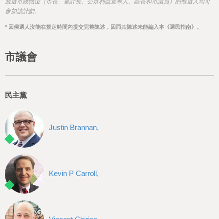
h
競選市政職位（市長、審計長、公眾利益宣導人、區長和市議員）的候選人均可
參加該計劃。
e
* 因候選人沒能在規定時間內提交完整陳述，因而其陳述未能編入本《選民指南》。
r
e
市議會
民主黨
Justin Brannan,
Kevin P Carroll,