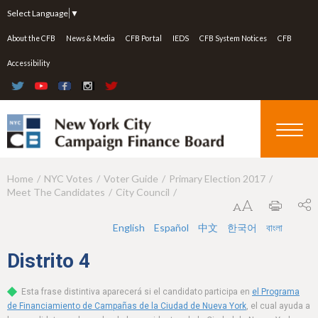
Jump to navigation
Select Language
▼
About the CFB
News & Media
CFB Portal
IEDS
CFB System Notices
CFB
Accessibility
Home
NYC Votes
Voter Guide
Primary Election 2017
Y
Meet The Candidates
City Council
o
u
English
Español
中文
한국어
বাংলা
a
Distrito
4
r
Esta frase distintiva aparecerá si el candidato participa en
el Programa
e
de Financiamiento de Campañas de la Ciudad de Nueva York
, el cual ayuda a