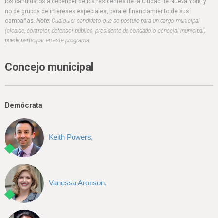
h
los candidatos a depender de los residentes de la Ciudad de Nueva York, y
no de grupos de intereses especiales, para el financiamiento de sus
e
campañas.
Note:
Cualquier candidato que se postule para un cargo municipal
(alcalde, contralor, defensor público, presidente de condado o concejal municipal)
r
puede participar en este programa.
e
Concejo municipal
Demócrata
Keith Powers,
Vanessa Aronson,