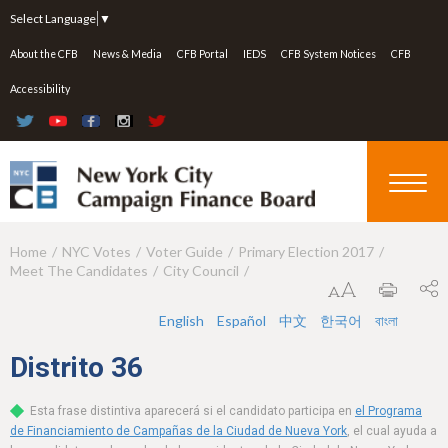
Jump to navigation
Select Language
▼
About the CFB
News & Media
CFB Portal
IEDS
CFB System Notices
CFB
Accessibility
Home
NYC Votes
Voter Guide
Primary Election 2017
Y
Meet The Candidates
City Council
o
u
English
Español
中文
한국어
বাংলা
a
Distrito
36
r
Esta frase distintiva aparecerá si el candidato participa en
el Programa
e
de Financiamiento de Campañas de la Ciudad de Nueva York
, el cual ayuda a