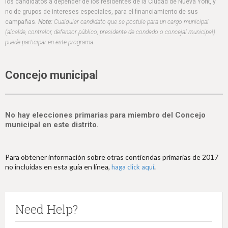
h
los candidatos a depender de los residentes de la Ciudad de Nueva York, y
no de grupos de intereses especiales, para el financiamiento de sus
e
campañas.
Note:
Cualquier candidato que se postule para un cargo municipal
(alcalde, contralor, defensor público, presidente de condado o concejal municipal)
r
puede participar en este programa.
e
Concejo municipal
No hay elecciones primarias para miembro del Concejo
municipal en este distrito.
Para obtener información sobre otras contiendas primarias de 2017
no incluidas en esta guía en línea,
.
haga click aquí
Need Help?