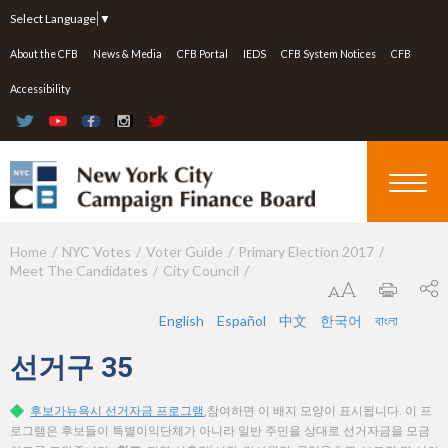
Jump to navigation
Select Language
▼
About the CFB
News & Media
CFB Portal
IEDS
CFB System Notices
CFB
Accessibility
Home
NYC Votes
Voter Guide
Primary Election 2017
Y
Meet The Candidates
City Council
o
u
English
Español
中文
한국어
বাংলা
a
선거구
35
r
후보가뉴욕시 선거자금 프로그램
,참여하면 이 배지 모양이 표시됩니다. 이 프
e
로그램은 후보들이 특별이익단체가 아니라 일반 주민을 상대로 선거자금을 모금