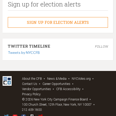
Sign up for election alerts
SIGN UP FOR ELECTION ALERTS
TWITTER TIMELINE
FOLLOW
Tweets by NYCCFB
About the CFB
News & Media
NYCVotes.org
Contact Us
Career Opportunities
Vendor Opportunities
CFB Accessibility
Privacy Policy
© 2026 New York City Campaign Finance Board
100 Church Street, 12th Floor, New York, NY 10007
212.409.1800