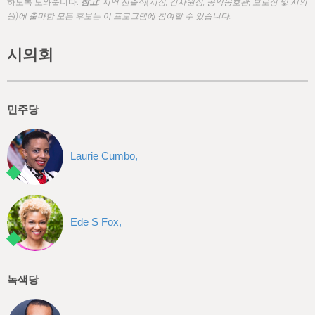
h
하도록 도와줍니다.
참고:
지역 선출직(시장, 감사원장, 공익옹호관, 보로장 및 시의
원)에 출마한 모든 후보는 이 프로그램에 참여할 수 있습니다.
e
r
시의회
e
민주당
Laurie Cumbo,
Ede S Fox,
녹색당