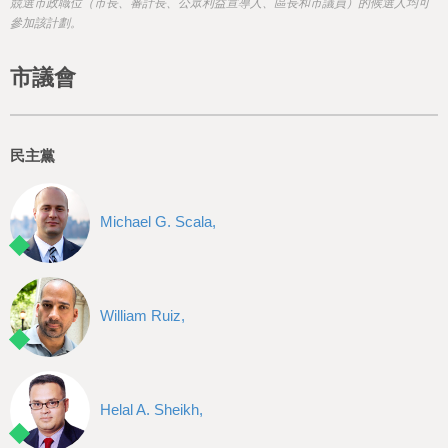
h
競選市政職位（市長、審計長、公眾利益宣導人、區長和市議員）的候選人均可
參加該計劃。
e
r
市議會
e
民主黨
Michael G. Scala,
William Ruiz,
Helal A. Sheikh,