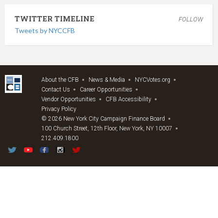
TWITTER TIMELINE
FOLLOW
Tweets by NYCCFB
About the CFB
News & Media
NYCVotes.org
Contact Us
Career Opportunities
Vendor Opportunities
CFB Accessibility
Privacy Policy
© 2026 New York City Campaign Finance Board
100 Church Street, 12th Floor, New York, NY 10007
212.409.1800