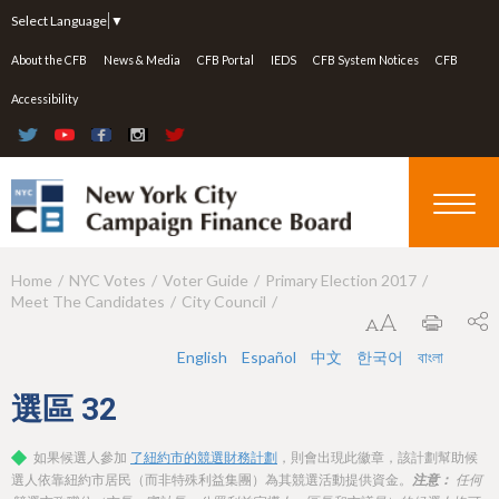
Jump to navigation
Select Language
▼
About the CFB
News & Media
CFB Portal
IEDS
CFB System Notices
CFB
Accessibility
Home
NYC Votes
Voter Guide
Primary Election 2017
Y
Meet The Candidates
City Council
o
u
English
Español
中文
한국어
বাংলা
a
選區
32
r
如果候選人參加
了紐約市的競選財務計劃
，則會出現此徽章，該計劃幫助候
e
選人依靠紐約市居民（而非特殊利益集團）為其競選活動提供資金。
注意：
任何