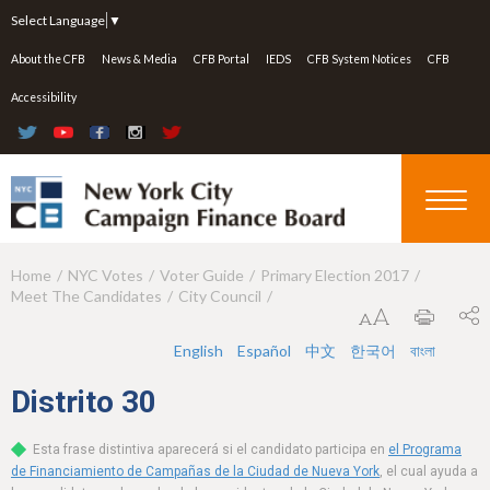
Jump to navigation
Select Language
▼
About the CFB
News & Media
CFB Portal
IEDS
CFB System Notices
CFB
Accessibility
Home
NYC Votes
Voter Guide
Primary Election 2017
Y
Meet The Candidates
City Council
o
u
English
Español
中文
한국어
বাংলা
a
Distrito
30
r
Esta frase distintiva aparecerá si el candidato participa en
el Programa
e
de Financiamiento de Campañas de la Ciudad de Nueva York
, el cual ayuda a