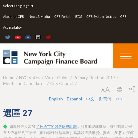
Jump to navigation
Select Language
▼
About the CFB
News & Media
CFB Portal
IEDS
CFB System Notices
CFB
Accessibility
Home
NYC Votes
Voter Guide
Primary Election 2017
Y
Meet The Candidates
City Council
o
u
English
Español
中文
한국어
বাংলা
a
選區
27
r
如果候選人參加
了紐約市的競選財務計劃
，則會出現此徽章，該計劃幫助候
e
選人依靠紐約市居民（而非特殊利益集團）為其競選活動提供資金。
注意：
任何