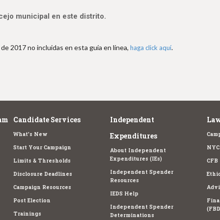
jo municipal en este distrito.
de 2017 no incluidas en esta guía en línea,
.
haga click aquí
am
Candidate Services
Independent
Law
What's New
Camp
Expenditures
Start Your Campaign
NYC 
About Independent
Expenditures (IEs)
Limits & Thresholds
CFB 
Independent Spender
Disclosure Deadlines
Ethi
Resources
Campaign Resources
Advi
IEDS Help
Post Election
Fina
Independent Spender
(FBD
Trainings
Determinations