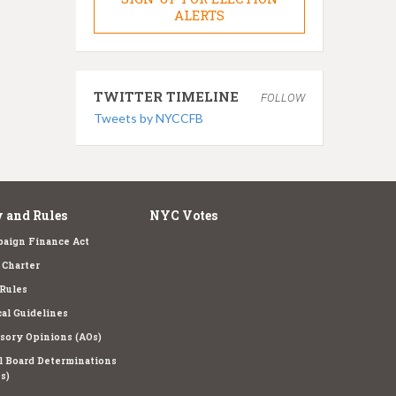
ALERTS
TWITTER TIMELINE
FOLLOW
Tweets by NYCCFB
 and Rules
NYC Votes
aign Finance Act
Charter
Rules
cal Guidelines
sory Opinions (AOs)
l Board Determinations
s)