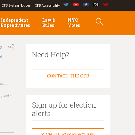
CFB System Notices
CFB Accessibility
Independent
Law &
NYC
Expenditures
Rules
Votes
Need Help?
লা
CONTACT THE CFB
yuda a
) puede
Sign up for election
alerts
SIGN UP FOR ELECTION