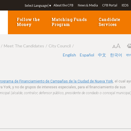
Jump to navigation
About the CFB
News & Media
CFB Portal
IEDS
Select Language
▼
Follow the
Matching Funds
Candidate
Money
Program
Services
Meet The Candidates
City Council
English
Español
中文
한국어
বাং
Programa de Financiamiento de Campañas de la Ciudad de Nueva York
, el cual a
a York, y no de grupos de intereses especiales, para el financiamiento de sus
cipal (alcalde, contralor, defensor público, presidente de condado o concejal municipal