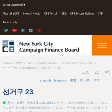
Jump to navigation
Select Language
▼
About the CFB
News & Media
CFB Portal
IEDS
CFB System Notices
CFB
Accessibility
Home
NYC Votes
Voter Guide
Primary Election 2017
Y
Meet The Candidates
City Council
o
u
English
Español
中文
한국어
বাংলা
a
선거구
23
r
후보가뉴욕시 선거자금 프로그램
,참여하면 이 배지 모양이 표시됩니다. 이 프
e
로그램은 후보들이 특별이익단체가 아니라 일반 주민을 상대로 선거자금을 모금