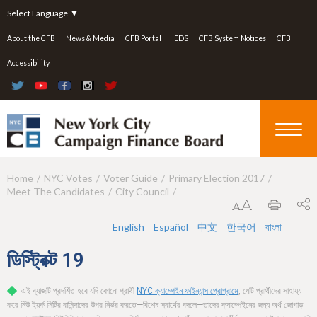
Jump to navigation
Select Language
▼
About the CFB
News & Media
CFB Portal
IEDS
CFB System Notices
CFB
Accessibility
Home
NYC Votes
Voter Guide
Primary Election 2017
Y
Meet The Candidates
City Council
o
u
English
Español
中文
한국어
বাংলা
a
ডিস্ট্রিক্ট
19
r
এই ব্যাজটি প্রদর্শিত হবে যদি কোনো প্রার্থী
NYC ক্যাম্পেইন ফাইন্যান্স প্রোগ্রামে
, যেটি প্রার্থীদের সাহায্য
e
করে নিউ ইয়র্ক সিটির বাসিন্দাদের উপর নির্ভর করতে—বিশেষ স্বার্থের বদলে—তাদের ক্যাম্পেইনের জন্য অর্থ জোগাড়