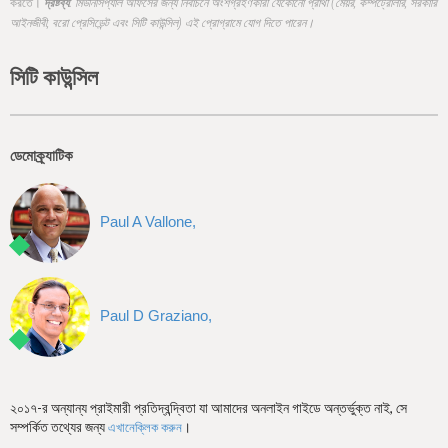
h
করতে।
দ্রষ্টব্য:
মিউনিসিপ্যাল অফিসের জন্য নির্বাচনে অংশগ্রহণকারী যেকোনো প্রার্থী (মেয়র, কম্পট্রোলার, সরকারি
আইনজীবী, বরো প্রেসিডেন্ট এবং সিটি কাউন্সিল) এই প্রোগ্রামে যোগ দিতে পারেন।
e
r
সিটি কাউন্সিল
e
ডেমোক্র্যাটিক
Paul A Vallone,
Paul D Graziano,
২০১৭-র অন্যান্য প্রাইমারী প্রতিদ্বন্দ্বিতা যা আমাদের অনলাইন গাইডে অন্তর্ভুক্ত নাই, সে
সম্পর্কিত তথ্যের জন্য
।
এখানেক্লিক করুন