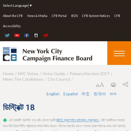
Jump to navigation
Select Language
▼
About the CFB
News & Media
CFB Portal
IEDS
CFB System Notices
CFB
Accessibility
Home
NYC Votes
Voter Guide
Primary Election 2017
Y
Meet The Candidates
City Council
o
u
English
Español
中文
한국어
বাংলা
a
ডিস্ট্রিক্ট
18
r
এই ব্যাজটি প্রদর্শিত হবে যদি কোনো প্রার্থী
NYC ক্যাম্পেইন ফাইন্যান্স প্রোগ্রামে
, যেটি প্রার্থীদের সাহায্য
e
করে নিউ ইয়র্ক সিটির বাসিন্দাদের উপর নির্ভর করতে—বিশেষ স্বার্থের বদলে—তাদের ক্যাম্পেইনের জন্য অর্থ জোগাড়