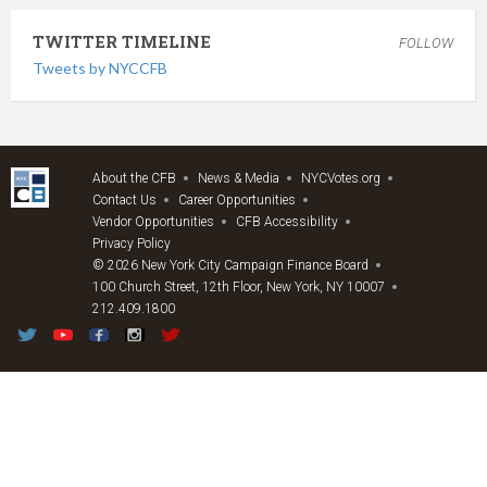
TWITTER TIMELINE
FOLLOW
Tweets by NYCCFB
About the CFB
News & Media
NYCVotes.org
Contact Us
Career Opportunities
Vendor Opportunities
CFB Accessibility
Privacy Policy
© 2026 New York City Campaign Finance Board
100 Church Street, 12th Floor, New York, NY 10007
212.409.1800