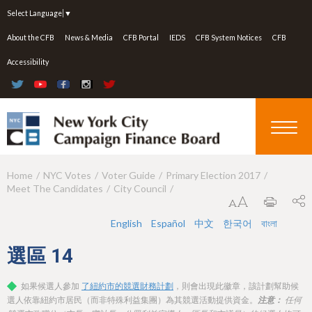
Jump to navigation
Select Language
▼
About the CFB
News & Media
CFB Portal
IEDS
CFB System Notices
CFB
Accessibility
Home
NYC Votes
Voter Guide
Primary Election 2017
Y
Meet The Candidates
City Council
o
u
English
Español
中文
한국어
বাংলা
a
選區
14
r
如果候選人參加
了紐約市的競選財務計劃
，則會出現此徽章，該計劃幫助候
e
選人依靠紐約市居民（而非特殊利益集團）為其競選活動提供資金。
注意：
任何