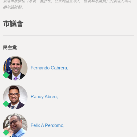
h
競選市政職位（市長、審計長、公眾利益宣導人、區長和市議員）的候選人均可
參加該計劃。
e
r
市議會
e
民主黨
Fernando Cabrera,
Randy Abreu,
Felix A Perdomo,