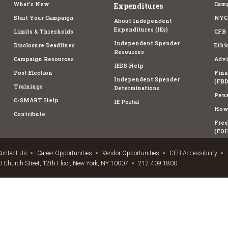
What's New
Camp
Expenditures
Start Your Campaign
NYC 
About Independent
Expenditures (IEs)
Limits & Thresholds
CFB 
Independent Spender
Disclosure Deadlines
Ethi
Resources
Campaign Resources
Advi
IEDS Help
Post Election
Fina
Independent Spender
(FBD
Trainings
Determinations
Pena
C-SMART Help
IE Portal
How 
Contribute
Free
(FOI
ontact Us
Career Opportunities
Vendor Opportunities
CFB Accessibility
 Church Street, 12th Floor, New York, NY 10007
212.409.1800