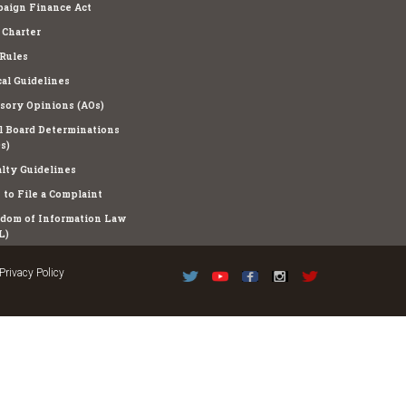
aign Finance Act
Charter
Rules
cal Guidelines
sory Opinions (AOs)
l Board Determinations
s)
lty Guidelines
to File a Complaint
dom of Information Law
L)
Privacy Policy