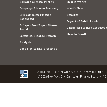
Follow the Money | NYC
How It Works
Campaign Finance Summary
What's New
CFB Campaign Finance
Benefits
Dashboard
Impact of Public Funds
Independent Expenditures
Campaign Finance Resources
Portal
How to Enroll
Campaign Finance Reports
Analysis
Post-Election/Enforcement
About the CFB
News & Media
NYCVotes.org
C
© 2026 New York City Campaign Finance Board
100