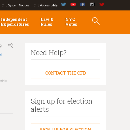
CFB System Notices
CFB Accessibility
Independent
Law &
NYC
Expenditures
Rules
Votes
Need Help?
লা
CONTACT THE CFB
 জোগাড়
Sign up for election
alerts
SIGN UP FOR ELECTION