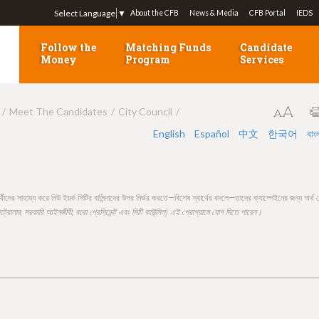
Jump to navigation
Select Language
▼
About the CFB
News & Media
CFB Portal
IEDS
Follow the
Matching Funds
Candidate
Money
Program
Services
Meet The Candidates
City Council
English
Español
中文
한국어
বাং
রার্থীদের সাহায্য করে নিউ ইয়র্ক সিটির বাসিন্দাদের উপর নির্ভর করতে—বিশেষ স্বার্থের বদলে—তাদের ক্যাম্পেইনের জন্য অর্থ
্পট্রোলার, সরকারি আইনজীবী, বরো প্রেসিডেন্ট এবং সিটি কাউন্সিল) এই প্রোগ্রামে যোগ দিতে পারেন।