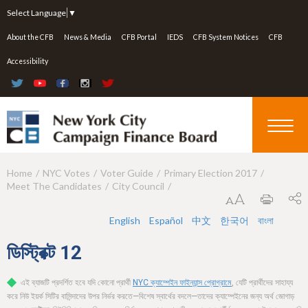
Jump to navigation
Select Language
▼
About the CFB
News & Media
CFB Portal
IEDS
CFB System Notices
CFB
Accessibility
Home
NYC Votes
Voter Guide
Primary Election 2017
Y
Meet The Candidates
City Council
o
u
English
Español
中文
한국어
বাংলা
a
ডিস্ট্রিক্ট
12
r
এই ব্যাজটি প্রদর্শিত হবে যদি কোনো প্রার্থী
NYC ক্যাম্পেইন ফাইন্যান্স প্রোগ্রামে
, যেটি প্রার্থীদের সাহায্য
e
করে নিউ ইয়র্ক সিটির বাসিন্দাদের উপর নির্ভর করতে—বিশেষ স্বার্থের বদলে—তাদের ক্যাম্পেইনের জন্য অর্থ জোগাড়