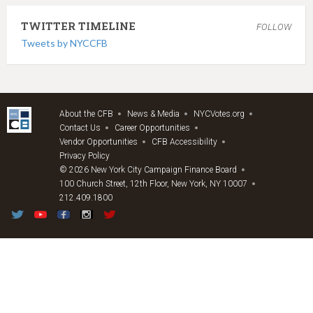
TWITTER TIMELINE
FOLLOW
Tweets by NYCCFB
About the CFB
News & Media
NYCVotes.org
Contact Us
Career Opportunities
Vendor Opportunities
CFB Accessibility
Privacy Policy
© 2026 New York City Campaign Finance Board
100 Church Street, 12th Floor, New York, NY 10007
212.409.1800