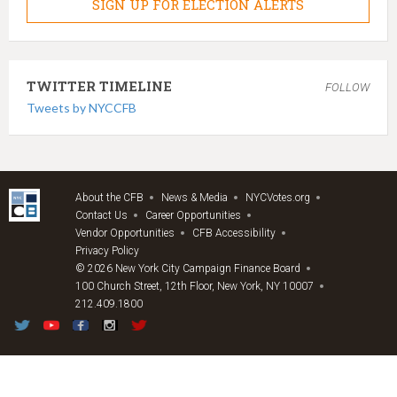
SIGN UP FOR ELECTION ALERTS
TWITTER TIMELINE
FOLLOW
Tweets by NYCCFB
About the CFB
News & Media
NYCVotes.org
Contact Us
Career Opportunities
Vendor Opportunities
CFB Accessibility
Privacy Policy
© 2026 New York City Campaign Finance Board
100 Church Street, 12th Floor, New York, NY 10007
212.409.1800