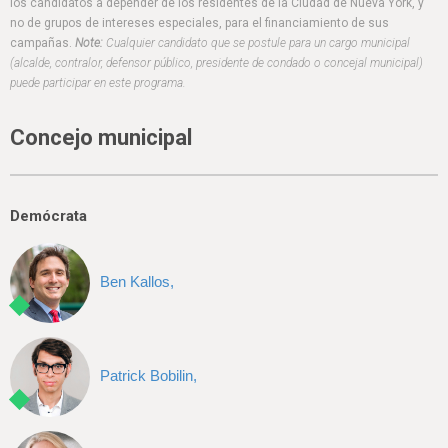
h
los candidatos a depender de los residentes de la Ciudad de Nueva York, y
no de grupos de intereses especiales, para el financiamiento de sus
e
campañas.
Note:
Cualquier candidato que se postule para un cargo municipal
(alcalde, contralor, defensor público, presidente de condado o concejal municipal)
r
puede participar en este programa.
e
Concejo municipal
Demócrata
Ben Kallos,
Patrick Bobilin,