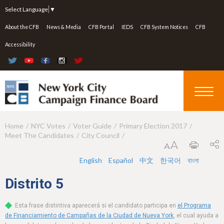
Jump to navigation
Select Language
▼
About the CFB
News & Media
CFB Portal
IEDS
CFB System Notices
CFB
Accessibility
Home
NYC Votes
Voter Guide
Primary Election 2017
Y
Meet The Candidates
City Council
o
u
English
Español
中文
한국어
বাংলা
a
Distrito
5
r
Esta frase distintiva aparecerá si el candidato participa en
el Programa
e
de Financiamiento de Campañas de la Ciudad de Nueva York
, el cual ayuda a