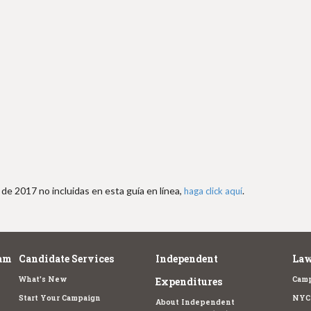
de 2017 no incluidas en esta guía en línea,
.
haga click aquí
am
Candidate Services
Independent
Law
What's New
Camp
Expenditures
Start Your Campaign
NYC 
About Independent