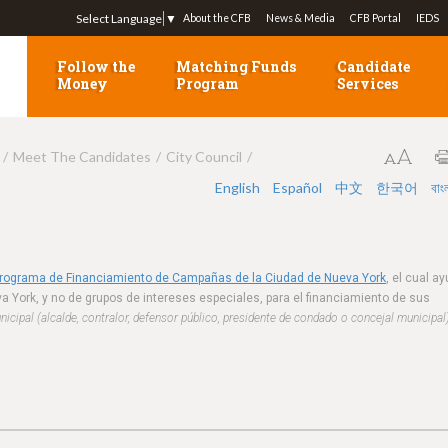
Jump to navigation
Select Language
▼
About the CFB
News & Media
CFB Portal
IEDS
Follow the
Matching Funds
Candidate
Money
Program
Services
Meet The Candidates
City Council
English
Español
中文
한국어
বাং
Programa de Financiamiento de Campañas de la Ciudad de Nueva York
, el cual a
a York, y no de grupos de intereses especiales, para el financiamiento de sus
cipal (alcalde, contralor, defensor público, presidente de condado o concejal municipal