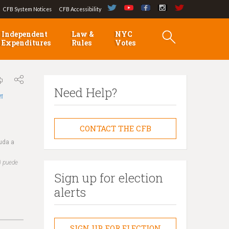
CFB System Notices
CFB Accessibility
Independent
Law &
NYC
Expenditures
Rules
Votes
Need Help?
লা
CONTACT THE CFB
yuda a
) puede
Sign up for election
alerts
SIGN UP FOR ELECTION