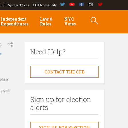
CFB System Notices
CFB Accessibility
Independent
Law &
NYC
Expenditures
Rules
Votes
Need Help?
লা
CONTACT THE CFB
yuda a
) puede
Sign up for election
alerts
SIGN UP FOR ELECTION