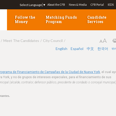
Jump to navigation
Select Language
▼
About the CFB
News & Media
CFB Portal
IEDS
Follow the
Matching Funds
Candidate
Money
Program
Services
Meet The Candidates
City Council
English
Español
中文
한국어
বাং
Programa de Financiamiento de Campañas de la Ciudad de Nueva York
, el cual a
a York, y no de grupos de intereses especiales, para el financiamiento de sus
cipal (alcalde, contralor, defensor público, presidente de condado o concejal municipal
otantes.