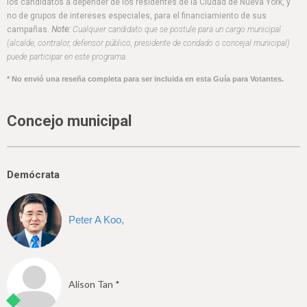
h
los candidatos a depender de los residentes de la Ciudad de Nueva York, y
no de grupos de intereses especiales, para el financiamiento de sus
e
campañas.
Note:
Cualquier candidato que se postule para un cargo municipal
(alcalde, contralor, defensor público, presidente de condado o concejal municipal)
r
puede participar en este programa.
e
* No envió una reseña completa para ser incluida en esta Guía para Votantes.
Concejo municipal
Demócrata
Peter A Koo,
Alison Tan *