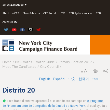
Jump to navigation
Select Language
▼
About the CFB
News & Media
CFB Portal
IEDS
CFB System Notices
CFB
Accessibility
Home
NYC Votes
Voter Guide
Primary Election 2017
Y
Meet The Candidates
City Council
o
u
English
Español
中文
한국어
বাংলা
a
Distrito
20
r
Esta frase distintiva aparecerá si el candidato participa en
el Programa
e
de Financiamiento de Campañas de la Ciudad de Nueva York
, el cual ayuda a