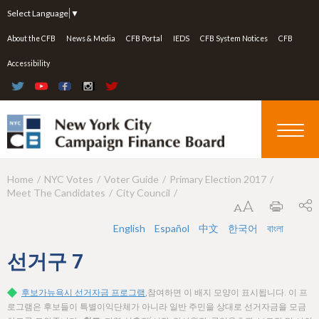
Jump to navigation
Select Language
▼
About the CFB
News & Media
CFB Portal
IEDS
CFB System Notices
CFB
Accessibility
Home
NYC Votes
Voter Guide
Primary Election 2017
Y
Meet The Candidates
City Council
o
u
English
Español
中文
한국어
বাংলা
a
선거구
7
r
후보가뉴욕시 선거자금 프로그램
,참여하면 이 배지 모양이 표시됩니다. 이 프
e
로그램은 후보들이 특별이익단체가 아니라 일반 주민을 상대로 선거자금을 모금