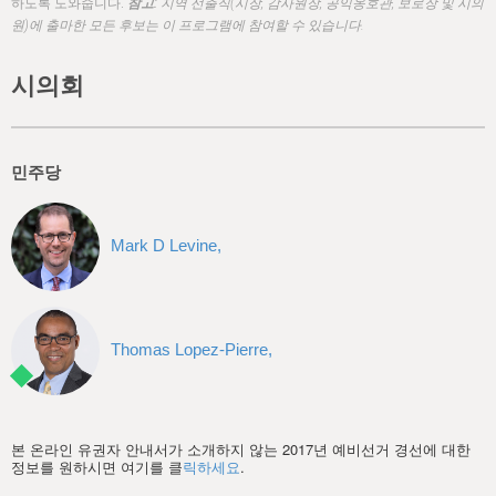
h
하도록 도와줍니다.
참고:
지역 선출직(시장, 감사원장, 공익옹호관, 보로장 및 시의
원)에 출마한 모든 후보는 이 프로그램에 참여할 수 있습니다.
e
r
시의회
e
민주당
Mark D Levine,
Thomas Lopez-Pierre,
본 온라인 유권자 안내서가 소개하지 않는 2017년 예비선거 경선에 대한
정보를 원하시면 여기를 클
릭하세요
.