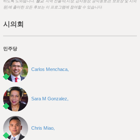
h
하도록 도와줍니다.
참고:
지역 선출직(시장, 감사원장, 공익옹호관, 보로장 및 시의
원)에 출마한 모든 후보는 이 프로그램에 참여할 수 있습니다.
e
r
시의회
e
민주당
Carlos Menchaca,
Sara M Gonzalez,
Chris Miao,