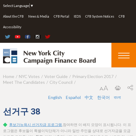
Jump to navigation
Select Language
▼
About the CFB
News & Media
CFB Portal
IEDS
CFB System Notices
CFB
Accessibility
Home
NYC Votes
Voter Guide
Primary Election 2017
Y
Meet The Candidates
City Council
o
u
English
Español
中文
한국어
বাংলা
a
선거구
38
r
후보가뉴욕시 선거자금 프로그램
,참여하면 이 배지 모양이 표시됩니다. 이 프
e
로그램은 후보들이 특별이익단체가 아니라 일반 주민을 상대로 선거자금을 모금