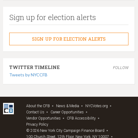
Sign up for election alerts
SIGN UP FOR ELECTION ALERTS
TWITTER TIMELINE
FOLLOW
Tweets by NYCCFB
About the CFB
News & Media
NYCVotes.org
Contact Us
Career Opportunities
Vendor Opportunities
CFB Accessibility
Privacy Policy
© 2026 New York City Campaign Finance Board
100 Church Street, 12th Floor, New York, NY 10007