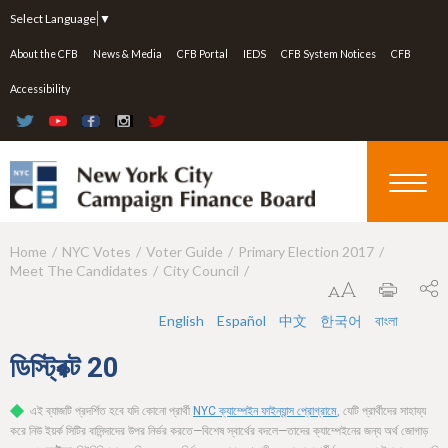
Jump to navigation
Select Language
▼
About the CFB
News & Media
CFB Portal
IEDS
CFB System Notices
CFB
Accessibility
Home
NYC Votes
Voter Guide
Primary Election 2017
Y
Meet The Candidates
City Council
o
u
English
Español
中文
한국어
বাংলা
a
ডিস্ট্রিক্ট
20
r
এই ব্যাজটি প্রদর্শিত হবে যদি কোনো প্রার্থী
NYC ক্যাম্পেইন ফাইন্যান্স প্রোগ্রামে
, যেটি প্রার্থীদের সাহায্য
e
করে নিউ ইয়র্ক সিটির বাসিন্দাদের উপর নির্ভর করতে—বিশেষ স্বার্থের বদলে—তাদের ক্যাম্পেইনের জন্য অর্থ জোগাড়