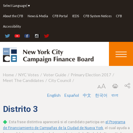
Jump to navigation
Select Language
▼
About the CFB
News & Media
CFB Portal
IEDS
CFB System Notices
CFB
Accessibility
Home
NYC Votes
Voter Guide
Primary Election 2017
Y
Meet The Candidates
City Council
o
u
English
Español
中文
한국어
বাংলা
a
Distrito
3
r
Esta frase distintiva aparecerá si el candidato participa en
el Programa
e
de Financiamiento de Campañas de la Ciudad de Nueva York
, el cual ayuda a