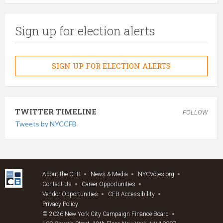
Sign up for election alerts
SIGN UP FOR ELECTION ALERTS
TWITTER TIMELINE
FOLLOW
Tweets by NYCCFB
About the CFB
News & Media
NYCVotes.org
Contact Us
Career Opportunities
Vendor Opportunities
CFB Accessibility
Privacy Policy
© 2026 New York City Campaign Finance Board