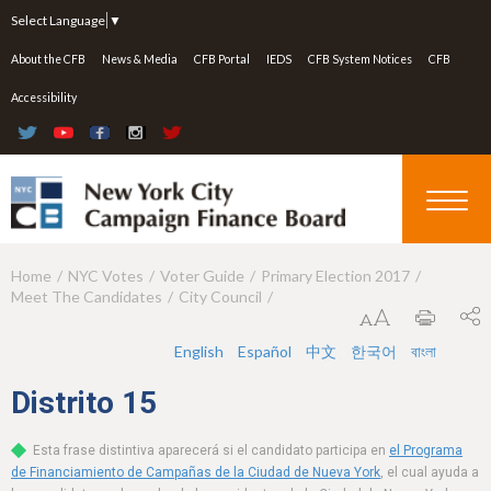
Jump to navigation
Select Language
▼
About the CFB
News & Media
CFB Portal
IEDS
CFB System Notices
CFB
Accessibility
Home
NYC Votes
Voter Guide
Primary Election 2017
Y
Meet The Candidates
City Council
o
u
English
Español
中文
한국어
বাংলা
a
Distrito
15
r
Esta frase distintiva aparecerá si el candidato participa en
el Programa
e
de Financiamiento de Campañas de la Ciudad de Nueva York
, el cual ayuda a