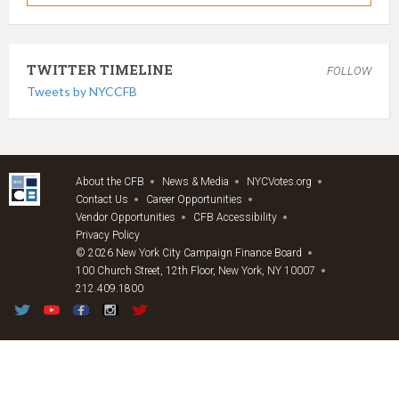
TWITTER TIMELINE
FOLLOW
Tweets by NYCCFB
About the CFB
News & Media
NYCVotes.org
Contact Us
Career Opportunities
Vendor Opportunities
CFB Accessibility
Privacy Policy
© 2026 New York City Campaign Finance Board
100 Church Street, 12th Floor, New York, NY 10007
212.409.1800