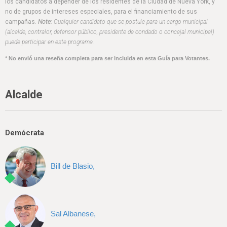
h
los candidatos a depender de los residentes de la Ciudad de Nueva York, y
no de grupos de intereses especiales, para el financiamiento de sus
e
campañas.
Note:
Cualquier candidato que se postule para un cargo municipal
(alcalde, contralor, defensor público, presidente de condado o concejal municipal)
r
puede participar en este programa.
e
* No envió una reseña completa para ser incluida en esta Guía para Votantes.
Alcalde
Demócrata
Bill de Blasio,
Sal Albanese,