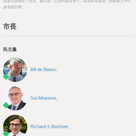
h
競選市政職位（市長、審計長、公眾利益宣導人、區長和市議員）的候選人均可
參加該計劃。
e
r
市長
e
民主黨
Bill de Blasio,
Sal Albanese,
Richard S Bashner,