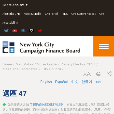
Jump to navigation
Select Language
▼
About the CFB
News & Media
CFB Portal
IEDS
CFB System Notices
CFB
Accessibility
Home
NYC Votes
Voter Guide
Primary Election 2017
Y
Meet The Candidates
City Council
o
u
English
Español
中文
한국어
বাংলা
a
選區
47
r
如果候選人參加
了紐約市的競選財務計劃
，則會出現此徽章，該計劃幫助候
e
選人依靠紐約市居民（而非特殊利益集團）為其競選活動提供資金。
注意：
任何