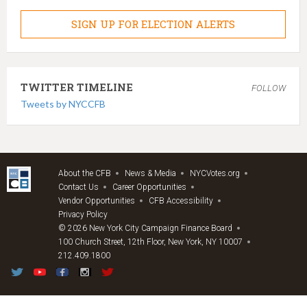
SIGN UP FOR ELECTION ALERTS
TWITTER TIMELINE
FOLLOW
Tweets by NYCCFB
About the CFB
News & Media
NYCVotes.org
Contact Us
Career Opportunities
Vendor Opportunities
CFB Accessibility
Privacy Policy
© 2026 New York City Campaign Finance Board
100 Church Street, 12th Floor, New York, NY 10007
212.409.1800