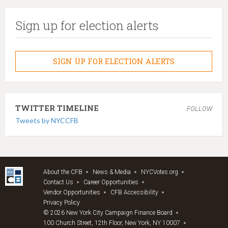
Sign up for election alerts
SIGN UP FOR ELECTION ALERTS
TWITTER TIMELINE
FOLLOW
Tweets by NYCCFB
About the CFB
News & Media
NYCVotes.org
Contact Us
Career Opportunities
Vendor Opportunities
CFB Accessibility
Privacy Policy
© 2026 New York City Campaign Finance Board
100 Church Street, 12th Floor, New York, NY 10007