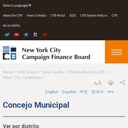
Jump to navigation
Select Language
▼
About the CFB
News & Media
CFB Portal
IEDS
CFB System Notices
CFB
Accessibility
Home
NYC Votes
Voter Guide
Primary Election 2017
Y
Meet The Candidates
o
u
English
Español
中文
한국어
বাংলা
a
Concejo Municipal
r
e
Ver por distrito