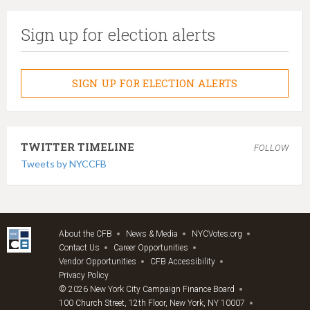
Sign up for election alerts
SIGN UP FOR ELECTION ALERTS
TWITTER TIMELINE
FOLLOW
Tweets by NYCCFB
About the CFB
News & Media
NYCVotes.org
Contact Us
Career Opportunities
Vendor Opportunities
CFB Accessibility
Privacy Policy
© 2026 New York City Campaign Finance Board
100 Church Street, 12th Floor, New York, NY 10007