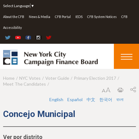
Jump to navigation
Select Language
▼
About the CFB
News & Media
CFB Portal
IEDS
CFB System Notices
CFB
Accessibility
Home
NYC Votes
Voter Guide
Primary Election 2017
Y
Meet The Candidates
o
u
English
Español
中文
한국어
বাংলা
a
Concejo Municipal
r
e
Ver por distrito