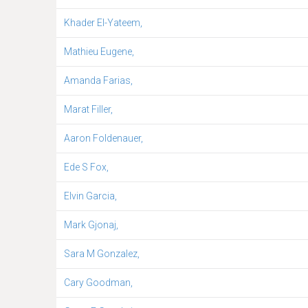
Khader El-Yateem,
Mathieu Eugene,
Amanda Farias,
Marat Filler,
Aaron Foldenauer,
Ede S Fox,
Elvin Garcia,
Mark Gjonaj,
Sara M Gonzalez,
Cary Goodman,