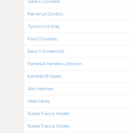
Gwen E Goodwin,
Karree-Lyn Gordon,
Tyson-Lord Gray,
Paul D Graziano,
Barry S Grodenchik,
Pamela A Hamilton-Johnson,
Kamillah M Hanks,
Alec Hartman,
Helen Hines,
Robert Francis Holden,
Robert Francis Holden,