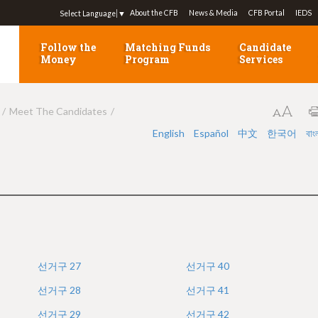
Jump to navigation
About the CFB
News & Media
CFB Portal
IEDS
Select Language
▼
Follow the
Matching Funds
Candidate
Money
Program
Services
Meet The Candidates
English
Español
中文
한국어
বাং
선거구
27
선거구
40
선거구
28
선거구
41
선거구
29
선거구
42