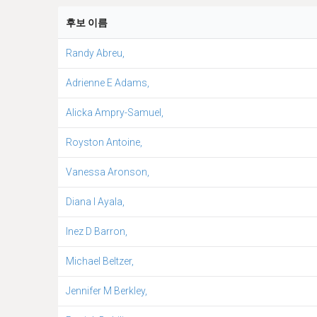
후보 이름
Randy Abreu,
Adrienne E Adams,
Alicka Ampry-Samuel,
Royston Antoine,
Vanessa Aronson,
Diana I Ayala,
Inez D Barron,
Michael Beltzer,
Jennifer M Berkley,