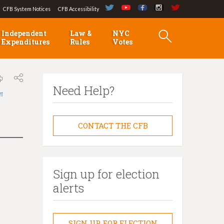
CFB System Notices
CFB Accessibility
Independent
Law &
NYC
Expenditures
Rules
Votes
Need Help?
লা
CONTACT THE CFB
Sign up for election
alerts
SIGN UP FOR ELECTION