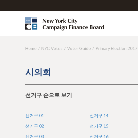
Home
NYC Votes
Voter Guide
Primary Election 2017
Y
o
u
시의회
a
r
선거구 순으로 보기
e
h
선거구
01
선거구
14
e
선거구
02
선거구
15
r
선거구
03
선거구
16