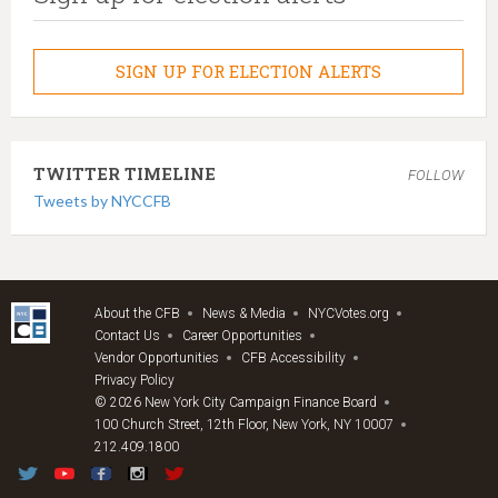
SIGN UP FOR ELECTION ALERTS
TWITTER TIMELINE
FOLLOW
Tweets by NYCCFB
About the CFB
News & Media
NYCVotes.org
Contact Us
Career Opportunities
Vendor Opportunities
CFB Accessibility
Privacy Policy
© 2026 New York City Campaign Finance Board
100 Church Street, 12th Floor, New York, NY 10007
212.409.1800