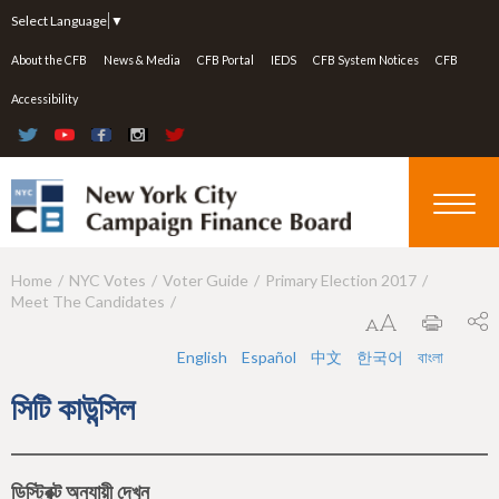
Jump to navigation
Select Language
▼
About the CFB
News & Media
CFB Portal
IEDS
CFB System Notices
CFB
Accessibility
Home
NYC Votes
Voter Guide
Primary Election 2017
Y
Meet The Candidates
o
u
English
Español
中文
한국어
বাংলা
a
সিটি কাউন্সিল
r
e
ডিস্ট্রিক্ট অনুযায়ী দেখুন