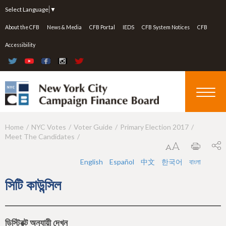
Jump to navigation
Select Language
▼
About the CFB
News & Media
CFB Portal
IEDS
CFB System Notices
CFB
Accessibility
Home
NYC Votes
Voter Guide
Primary Election 2017
Y
Meet The Candidates
o
u
English
Español
中文
한국어
বাংলা
a
সিটি কাউন্সিল
r
e
ডিস্ট্রিক্ট অনুযায়ী দেখুন