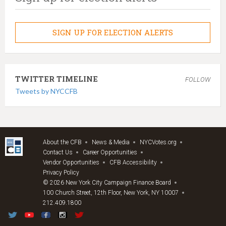
SIGN UP FOR ELECTION ALERTS
TWITTER TIMELINE
FOLLOW
Tweets by NYCCFB
About the CFB
News & Media
NYCVotes.org
Contact Us
Career Opportunities
Vendor Opportunities
CFB Accessibility
Privacy Policy
© 2026 New York City Campaign Finance Board
100 Church Street, 12th Floor, New York, NY 10007
212.409.1800