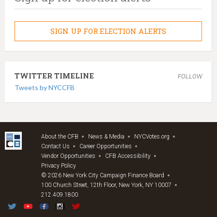
SIGN UP FOR ELECTION ALERTS
TWITTER TIMELINE
FOLLOW
Tweets by NYCCFB
About the CFB
News & Media
NYCVotes.org
Contact Us
Career Opportunities
Vendor Opportunities
CFB Accessibility
Privacy Policy
© 2026 New York City Campaign Finance Board
100 Church Street, 12th Floor, New York, NY 10007
212.409.1800