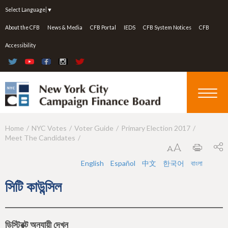
Jump to navigation
Select Language
▼
About the CFB
News & Media
CFB Portal
IEDS
CFB System Notices
CFB
Accessibility
Home
NYC Votes
Voter Guide
Primary Election 2017
Y
Meet The Candidates
o
u
English
Español
中文
한국어
বাংলা
a
সিটি কাউন্সিল
r
e
ডিস্ট্রিক্ট অনুযায়ী দেখুন