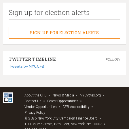
Sign up for election alerts
SIGN UP FOR ELECTION ALERTS
TWITTER TIMELINE
FOLLOW
Tweets by NYCCFB
About the CFB
News & Media
NYCVotes.org
Contact Us
Career Opportunities
Vendor Opportunities
CFB Accessibility
Privacy Policy
© 2026 New York City Campaign Finance Board
100 Church Street, 12th Floor, New York, NY 10007