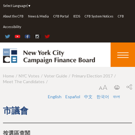
Jump to navigation
Select Language
▼
About the CFB
News & Media
CFB Portal
IEDS
CFB System Notices
CFB
Accessibility
Home
NYC Votes
Voter Guide
Primary Election 2017
Y
Meet The Candidates
o
u
English
Español
中文
한국어
বাংলা
a
市議會
r
e
按選區查閱