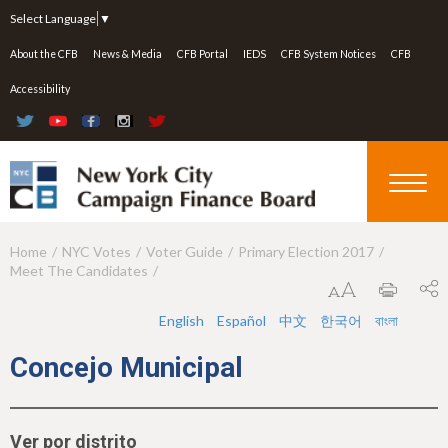
Jump to navigation
Select Language
▼
About the CFB
News & Media
CFB Portal
IEDS
CFB System Notices
CFB
Accessibility
Home
NYC Votes
Voter Guide
Primary Election 2017
Y
Meet The Candidates
o
u
English
Español
中文
한국어
বাংলা
a
Concejo Municipal
r
e
Ver por distrito