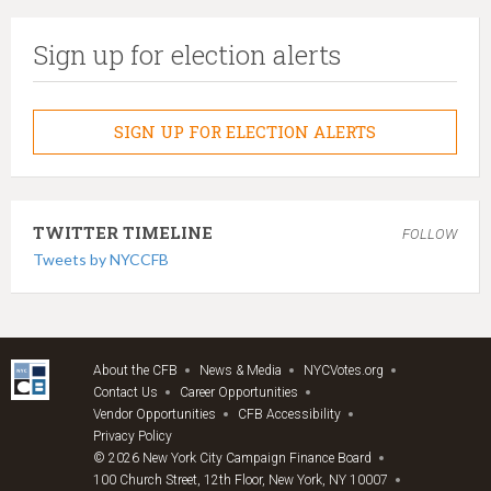
Sign up for election alerts
SIGN UP FOR ELECTION ALERTS
TWITTER TIMELINE
FOLLOW
Tweets by NYCCFB
About the CFB
News & Media
NYCVotes.org
Contact Us
Career Opportunities
Vendor Opportunities
CFB Accessibility
Privacy Policy
© 2026 New York City Campaign Finance Board
100 Church Street, 12th Floor, New York, NY 10007