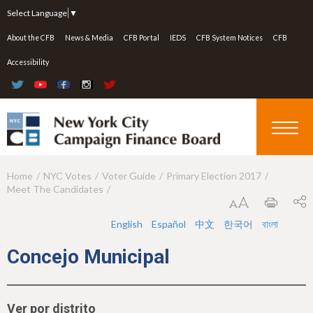
Jump to navigation
Select Language
▼
About the CFB
News & Media
CFB Portal
IEDS
CFB System Notices
CFB
Accessibility
Home
NYC Votes
Voter Guide
Primary Election 2017
Y
Meet The Candidates
o
u
English
Español
中文
한국어
বাংলা
a
Concejo Municipal
r
e
Ver por distrito