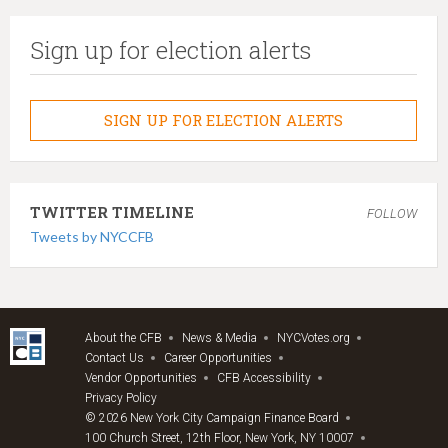
Sign up for election alerts
SIGN UP FOR ELECTION ALERTS
TWITTER TIMELINE
FOLLOW
Tweets by NYCCFB
About the CFB
News & Media
NYCVotes.org
Contact Us
Career Opportunities
Vendor Opportunities
CFB Accessibility
Privacy Policy
© 2026 New York City Campaign Finance Board
100 Church Street, 12th Floor, New York, NY 10007