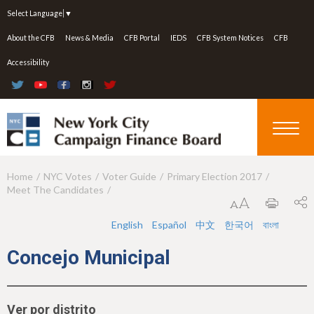
Jump to navigation
Select Language
▼
About the CFB
News & Media
CFB Portal
IEDS
CFB System Notices
CFB
Accessibility
Home
NYC Votes
Voter Guide
Primary Election 2017
Y
Meet The Candidates
o
u
English
Español
中文
한국어
বাংলা
a
Concejo Municipal
r
e
Ver por distrito