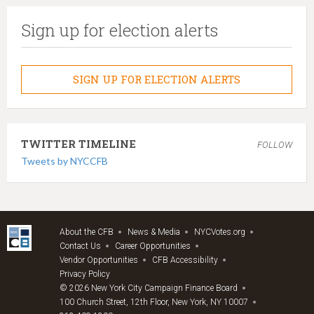
Sign up for election alerts
SIGN UP FOR ELECTION ALERTS
TWITTER TIMELINE
FOLLOW
Tweets by NYCCFB
About the CFB
News & Media
NYCVotes.org
Contact Us
Career Opportunities
Vendor Opportunities
CFB Accessibility
Privacy Policy
© 2026 New York City Campaign Finance Board
100 Church Street, 12th Floor, New York, NY 10007