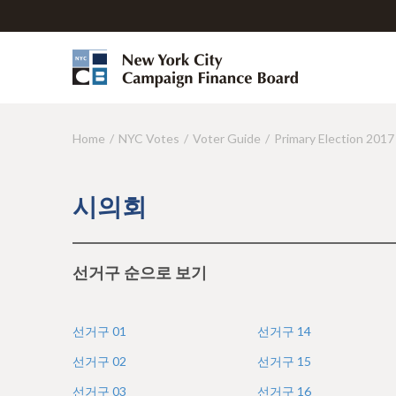
Home
NYC Votes
Voter Guide
Primary Election 2017
Y
o
u
시의회
a
r
선거구 순으로 보기
e
h
선거구
01
선거구
14
e
선거구
02
선거구
15
r
선거구
03
선거구
16