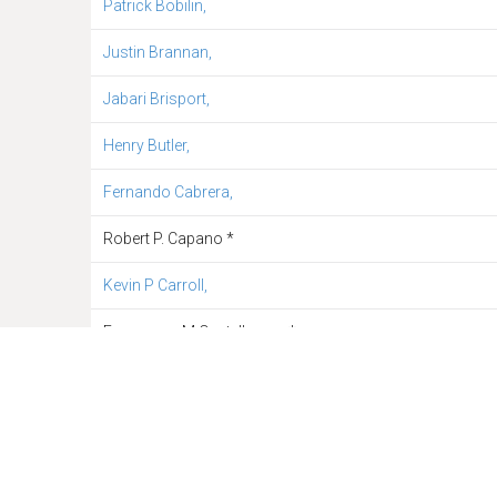
Patrick Bobilin,
Justin Brannan,
Jabari Brisport,
Henry Butler,
Fernando Cabrera,
Robert P. Capano *
Kevin P Carroll,
Francesca M Castellanos, *
Maria Castro,
Lou Cespedes,
Margaret S Chin,