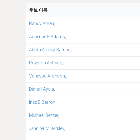
후보 이름
Randy Abreu,
Adrienne E Adams,
Alicka Ampry-Samuel,
Royston Antoine,
Vanessa Aronson,
Diana I Ayala,
Inez D Barron,
Michael Beltzer,
Jennifer M Berkley,