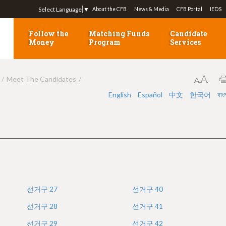
Jump to navigation
Select Language
▼
About the CFB
News & Media
CFB Portal
IEDS
Follow the
Matching Funds
Candidate
Money
Program
Services
Meet The Candidates
English
Español
中文
한국어
বাং
선거구
27
선거구
40
선거구
28
선거구
41
선거구
29
선거구
42