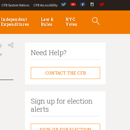
CFB System Notices
CFB Accessibility
Independent
Law &
NYC
Expenditures
Rules
Votes
Need Help?
লা
CONTACT THE CFB
Sign up for election
alerts
SIGN UP FOR ELECTION