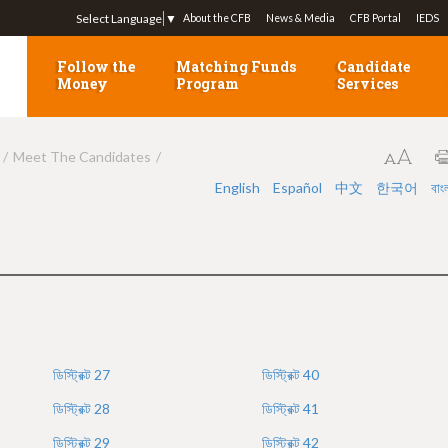
Jump to navigation
Select Language
▼
About the CFB
News & Media
CFB Portal
IEDS
Follow the
Matching Funds
Candidate
Money
Program
Services
Meet The Candidates
English
Español
中文
한국어
বাং
ডিস্ট্রিক্ট
27
ডিস্ট্রিক্ট
40
ডিস্ট্রিক্ট
28
ডিস্ট্রিক্ট
41
ডিস্ট্রিক্ট
29
ডিস্ট্রিক্ট
42