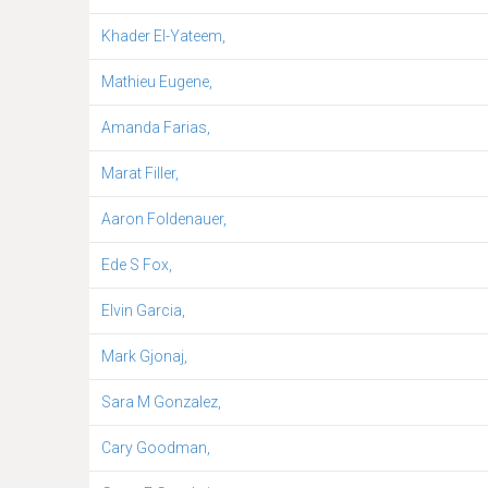
Khader El-Yateem,
Mathieu Eugene,
Amanda Farias,
Marat Filler,
Aaron Foldenauer,
Ede S Fox,
Elvin Garcia,
Mark Gjonaj,
Sara M Gonzalez,
Cary Goodman,