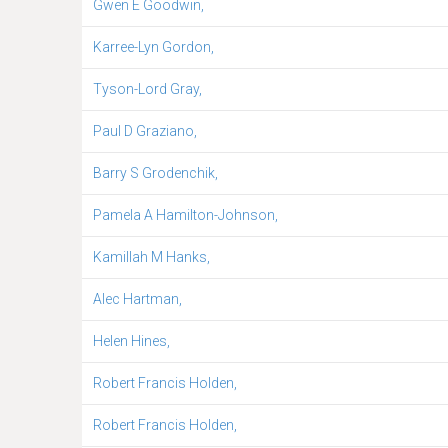
Gwen E Goodwin,
Karree-Lyn Gordon,
Tyson-Lord Gray,
Paul D Graziano,
Barry S Grodenchik,
Pamela A Hamilton-Johnson,
Kamillah M Hanks,
Alec Hartman,
Helen Hines,
Robert Francis Holden,
Robert Francis Holden,