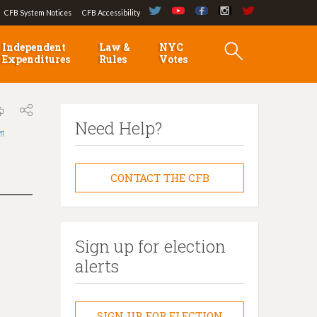
CFB System Notices
CFB Accessibility
Independent
Law &
NYC
Expenditures
Rules
Votes
Need Help?
লা
CONTACT THE CFB
Sign up for election
alerts
SIGN UP FOR ELECTION