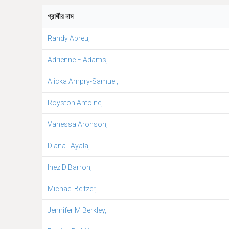
প্রার্থীর নাম
Randy Abreu,
Adrienne E Adams,
Alicka Ampry-Samuel,
Royston Antoine,
Vanessa Aronson,
Diana I Ayala,
Inez D Barron,
Michael Beltzer,
Jennifer M Berkley,