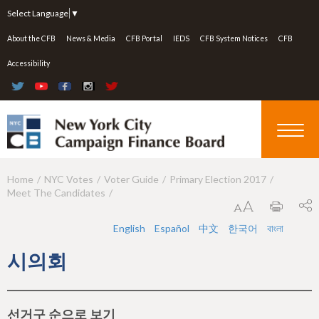
Jump to navigation
Select Language
▼
About the CFB
News & Media
CFB Portal
IEDS
CFB System Notices
CFB
Accessibility
Home
NYC Votes
Voter Guide
Primary Election 2017
Y
Meet The Candidates
o
u
English
Español
中文
한국어
বাংলা
a
시의회
r
e
선거구 순으로 보기