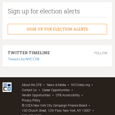
Sign up for election alerts
SIGN UP FOR ELECTION ALERTS
TWITTER TIMELINE
FOLLOW
Tweets by NYCCFB
About the CFB
News & Media
NYCVotes.org
Contact Us
Career Opportunities
Vendor Opportunities
CFB Accessibility
Privacy Policy
© 2026 New York City Campaign Finance Board
100 Church Street, 12th Floor, New York, NY 10007