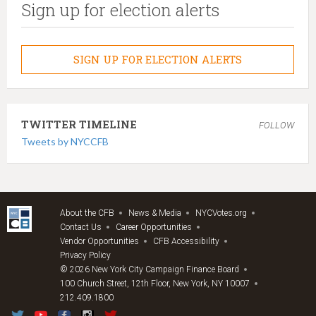
Sign up for election alerts
SIGN UP FOR ELECTION ALERTS
TWITTER TIMELINE
FOLLOW
Tweets by NYCCFB
About the CFB
News & Media
NYCVotes.org
Contact Us
Career Opportunities
Vendor Opportunities
CFB Accessibility
Privacy Policy
© 2026 New York City Campaign Finance Board
100 Church Street, 12th Floor, New York, NY 10007
212.409.1800