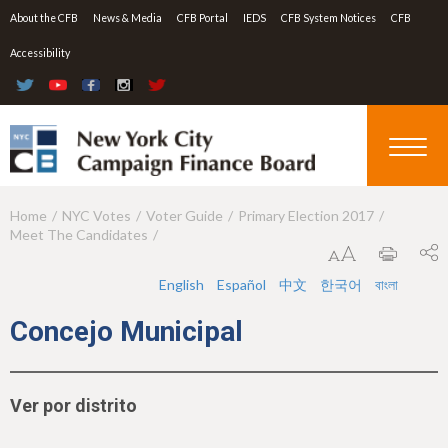
Jump to navigation
About the CFB
News & Media
CFB Portal
IEDS
CFB System Notices
CFB
Accessibility
Home
NYC Votes
Voter Guide
Primary Election 2017
Y
Meet The Candidates
o
u
English
Español
中文
한국어
বাংলা
a
Concejo Municipal
r
e
Ver por distrito
h