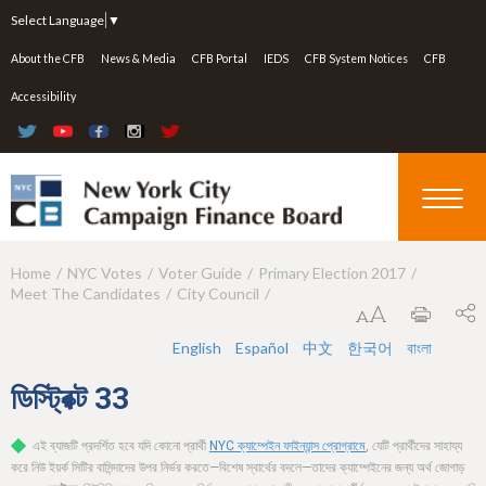
Jump to navigation
Select Language
▼
About the CFB
News & Media
CFB Portal
IEDS
CFB System Notices
CFB
Accessibility
Home
NYC Votes
Voter Guide
Primary Election 2017
Y
Meet The Candidates
City Council
o
u
English
Español
中文
한국어
বাংলা
a
ডিস্ট্রিক্ট
33
r
এই ব্যাজটি প্রদর্শিত হবে যদি কোনো প্রার্থী
NYC ক্যাম্পেইন ফাইন্যান্স প্রোগ্রামে
, যেটি প্রার্থীদের সাহায্য
e
করে নিউ ইয়র্ক সিটির বাসিন্দাদের উপর নির্ভর করতে—বিশেষ স্বার্থের বদলে—তাদের ক্যাম্পেইনের জন্য অর্থ জোগাড়