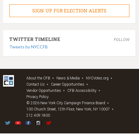
SIGN UP FOR ELECTION ALERTS
TWITTER TIMELINE
FOLLOW
Tweets by NYCCFB
About the CFB
News & Media
NYCVotes.org
Contact Us
Career Opportunities
Vendor Opportunities
CFB Accessibility
Privacy Policy
© 2026 New York City Campaign Finance Board
100 Church Street, 12th Floor, New York, NY 10007
212.409.1800