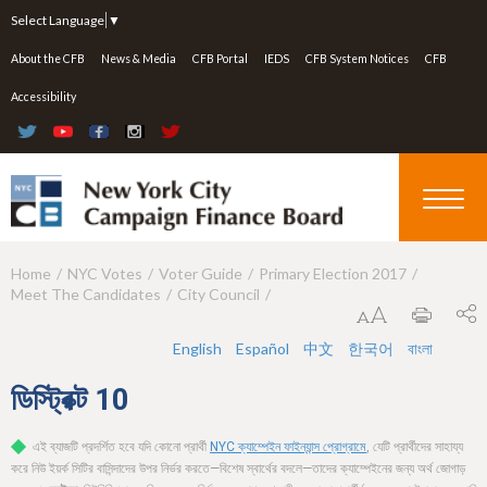
Jump to navigation
Select Language
▼
About the CFB
News & Media
CFB Portal
IEDS
CFB System Notices
CFB
Accessibility
Home
NYC Votes
Voter Guide
Primary Election 2017
Y
Meet The Candidates
City Council
o
u
English
Español
中文
한국어
বাংলা
a
ডিস্ট্রিক্ট
10
r
এই ব্যাজটি প্রদর্শিত হবে যদি কোনো প্রার্থী
NYC ক্যাম্পেইন ফাইন্যান্স প্রোগ্রামে
, যেটি প্রার্থীদের সাহায্য
e
করে নিউ ইয়র্ক সিটির বাসিন্দাদের উপর নির্ভর করতে—বিশেষ স্বার্থের বদলে—তাদের ক্যাম্পেইনের জন্য অর্থ জোগাড়