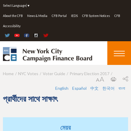
Jump to navigation
Select Language
▼
About the CFB
News & Media
CFB Portal
IEDS
CFB System Notices
CFB
Accessibility
Home
NYC Votes
Voter Guide
Primary Election 2017
Y
o
English
Español
中文
한국어
বাংলা
u
প্রার্থীদের সাথে সাক্ষাৎ
a
r
e
মেয়র