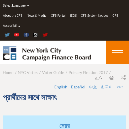
Jump to navigation
Select Language
▼
About the CFB
News & Media
CFB Portal
IEDS
CFB System Notices
CFB
Accessibility
Home
NYC Votes
Voter Guide
Primary Election 2017
Y
o
English
Español
中文
한국어
বাংলা
u
প্রার্থীদের সাথে সাক্ষাৎ
a
r
e
মেয়র