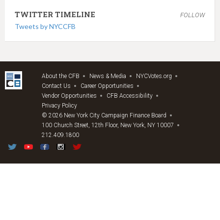
TWITTER TIMELINE
FOLLOW
Tweets by NYCCFB
About the CFB
News & Media
NYCVotes.org
Contact Us
Career Opportunities
Vendor Opportunities
CFB Accessibility
Privacy Policy
© 2026 New York City Campaign Finance Board
100 Church Street, 12th Floor, New York, NY 10007
212.409.1800