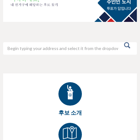
h
e
r
e
후보 소개