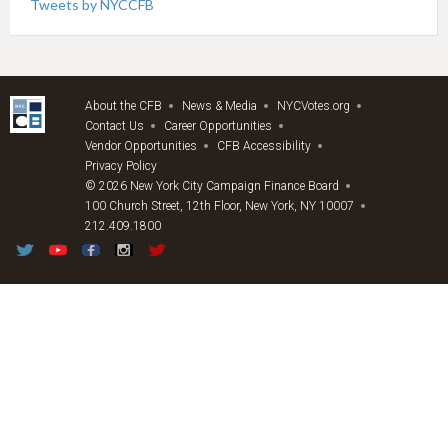
Tweets by NYCCFB
About the CFB
News & Media
NYCVotes.org
Contact Us
Career Opportunities
Vendor Opportunities
CFB Accessibility
Privacy Policy
© 2026 New York City Campaign Finance Board
100 Church Street, 12th Floor, New York, NY 10007
212.409.1800