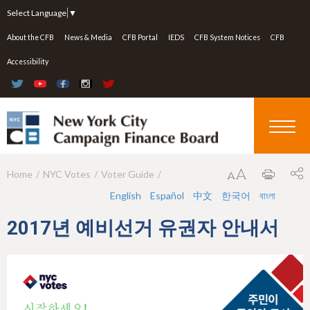
Jump to navigation
Select Language
▼
About the CFB
News & Media
CFB Portal
IEDS
CFB System Notices
CFB
Accessibility
Home
NYC Votes
Voter Guide
Y
English
Español
中文
한국어
বাংলা
o
u
2017년 예비선거 유권자 안내서
a
r
e