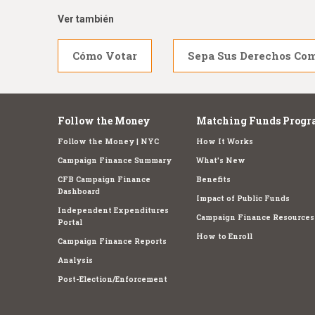
Ver también
Cómo Votar
Sepa Sus Derechos Co
Follow the Money
Matching Funds Progr
Follow the Money | NYC
How It Works
Campaign Finance Summary
What's New
CFB Campaign Finance
Benefits
Dashboard
Impact of Public Funds
Independent Expenditures
Campaign Finance Resources
Portal
How to Enroll
Campaign Finance Reports
Analysis
Post-Election/Enforcement