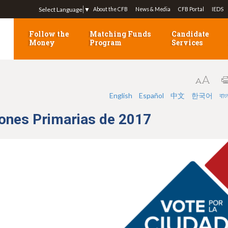
Jump to navigation
Select Language
▼
About the CFB
News & Media
CFB Portal
IEDS
Follow the
Matching Funds
Candidate
Money
Program
Services
English
Español
中文
한국어
বাং
iones Primarias de 2017