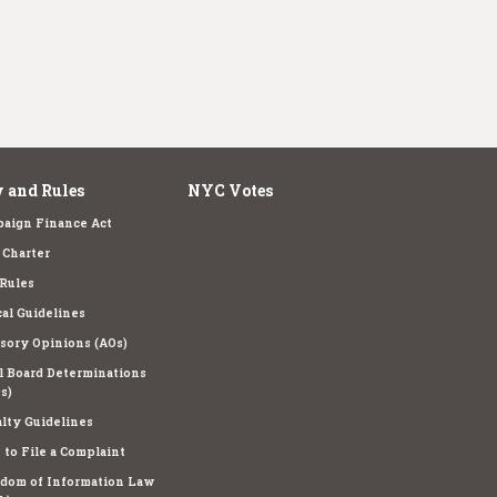
 and Rules
NYC Votes
aign Finance Act
Charter
Rules
cal Guidelines
sory Opinions (AOs)
l Board Determinations
s)
lty Guidelines
to File a Complaint
dom of Information Law