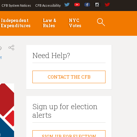
CFB System Notices
CFB Accessibility
Independent
Law &
NYC
Expenditures
Rules
Votes
Need Help?
লা
CONTACT THE CFB
Sign up for election
alerts
SIGN UP FOR ELECTION