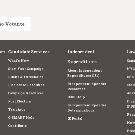
mo Votante
am
Candidate Services
Independent
Law
What's New
Camp
Expenditures
Start Your Campaign
NYC 
About Independent
Expenditures (IEs)
Limits & Thresholds
CFB 
Independent Spender
Disclosure Deadlines
Ethi
Resources
Campaign Resources
Advi
IEDS Help
Post Election
Fina
Independent Spender
(FBD
Trainings
Determinations
Pena
C-SMART Help
IE Portal
How 
Contribute
Free