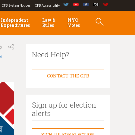
CFB System Notices
CFB Accessibility
Independent
Law &
NYC
Expenditures
Rules
Votes
Need Help?
লা
CONTACT THE CFB
Sign up for election
alerts
SIGN UP FOR ELECTION