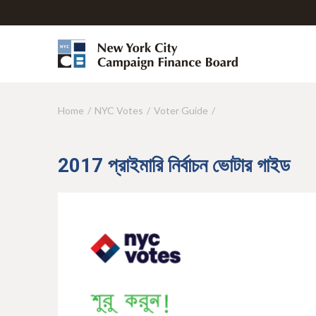
Home
NYC Votes
Voter Guide
Y
o
u
2017 প্রাইমারি নির্বাচন ভোটার গাইড
a
r
e
h
e
r