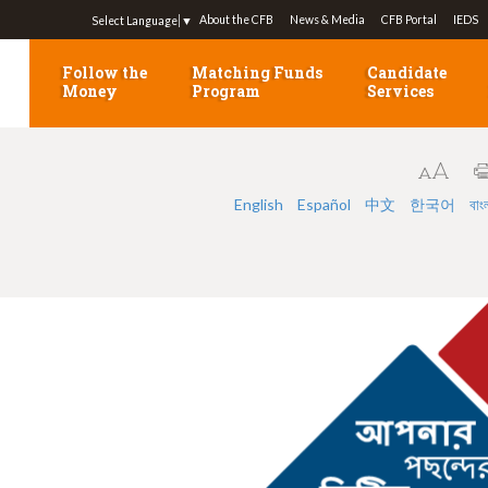
Jump to navigation
About the CFB
News & Media
CFB Portal
IEDS
Select Language
▼
Follow the
Matching Funds
Candidate
Money
Program
Services
English
Español
中文
한국어
বাং