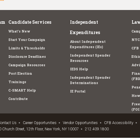
am
Candidate Services
Independent
Law
What's New
Camp
Expenditures
Start Your Campaign
NYC 
About Independent
Expenditures (IEs)
Limits & Thresholds
CFB 
Independent Spender
Disclosure Deadlines
Ethi
Resources
Campaign Resources
Advi
IEDS Help
Post Election
Fina
Independent Spender
(FBD
Trainings
Determinations
Pena
C-SMART Help
IE Portal
How 
Contribute
Free
(FOI
ontact Us
Career Opportunities
Vendor Opportunities
CFB Accessibility
 Church Street, 12th Floor, New York, NY 10007
212.409.1800