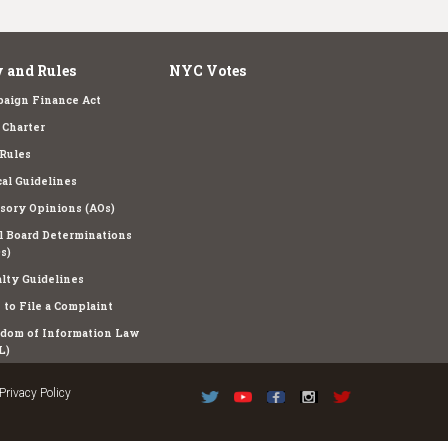
 and Rules
NYC Votes
aign Finance Act
Charter
Rules
cal Guidelines
sory Opinions (AOs)
l Board Determinations
s)
lty Guidelines
to File a Complaint
dom of Information Law
L)
Privacy Policy